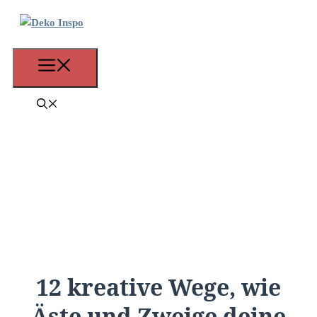
Zum
Inhalt
springen
Menü
12 kreative Wege, wie
Äste und Zweige deine