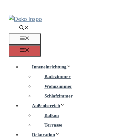
Zum
Inhalt
springen
Menü
Menü
Inneneinrichtung
Badezimmer
Wohnzimmer
Schlafzimmer
Außenbereich
Balkon
Terrasse
Dekoration