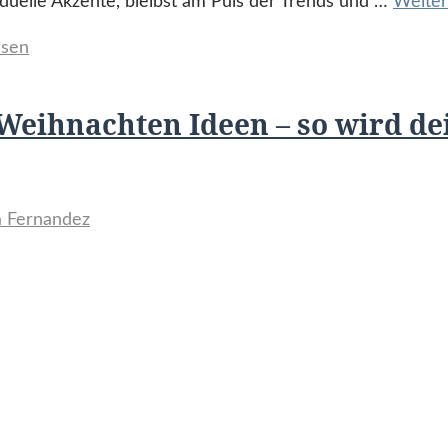
viduelle Akzente, bleibst am Puls der Trends und …
Weiter
ssen
Weihnachten Ideen – so wird dei
la Fernandez