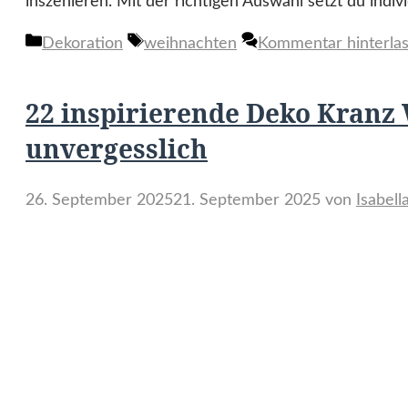
inszenieren. Mit der richtigen Auswahl setzt du indi
Kategorien
Schlagwörter
Dekoration
weihnachten
Kommentar hinterla
22 inspirierende Deko Kranz 
unvergesslich
26. September 2025
21. September 2025
von
Isabel