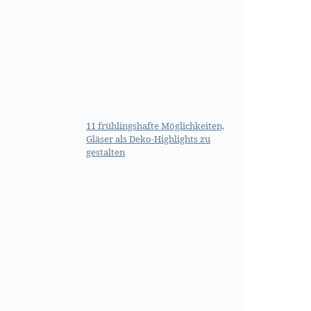
11 frühlingshafte Möglichkeiten,
Gläser als Deko-Highlights zu
gestalten