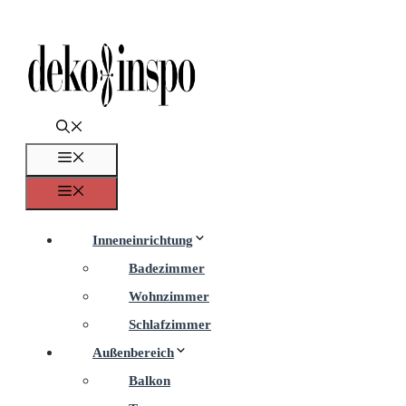
Zum
Inhalt
springen
Menü
Menü
Inneneinrichtung
Badezimmer
Wohnzimmer
Schlafzimmer
Außenbereich
Balkon