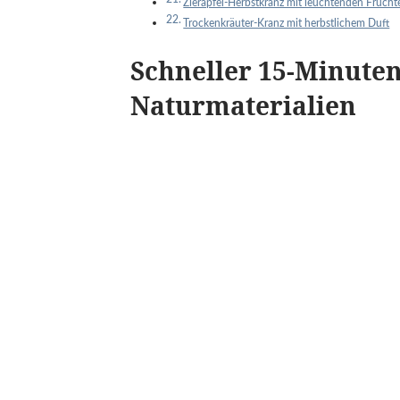
Zierapfel-Herbstkranz mit leuchtenden Frücht
Trockenkräuter-Kranz mit herbstlichem Duft
Schneller 15-Minute
Naturmaterialien