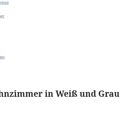
ntrast
ert
ten
ohnzimmer in Weiß und Grau