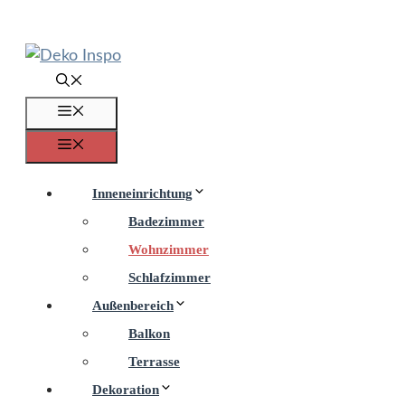
Zum
Inhalt
springen
Menü
Menü
Inneneinrichtung
Badezimmer
Wohnzimmer
Schlafzimmer
Außenbereich
Balkon
Terrasse
Dekoration