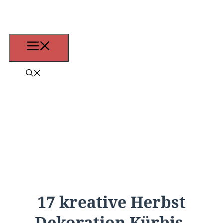
Zum
Inhalt
springen
Menü
17 kreative Herbst
Dekoration Kürbis-